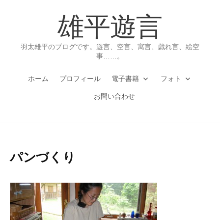
コ
雄平遊言
ン
テ
ン
羽太雄平のブログです。遊言、空言、寓言、戯れ言、絵空
ツ
事……。
へ
ホーム
プロフィール
電子書籍
フォト
ス
キ
お問い合わせ
ッ
プ
パンづくり