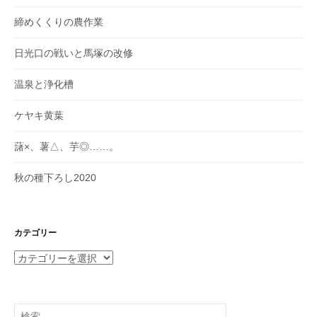
締めくくりの農作業
日光口の戦いと馬塚の改修
温泉と浄化槽
ケヤキ黄葉
藷×、薯△、芋◎……。
秋の種下ろし2020
カテゴリー
カ
テ
ゴ
リ
検