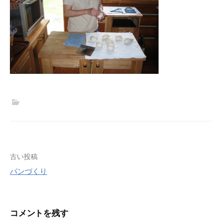
投
古い投稿
パンづくり
稿
ナ
ビ
コメントを残す