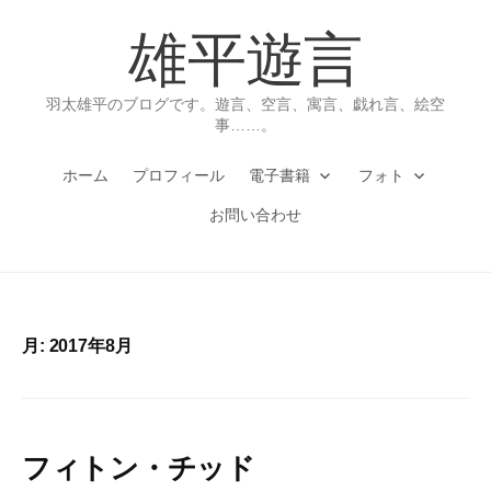
コ
雄平遊言
ン
テ
ン
羽太雄平のブログです。遊言、空言、寓言、戯れ言、絵空
ツ
事……。
へ
ホーム
プロフィール
電子書籍
フォト
ス
キ
お問い合わせ
ッ
プ
月:
2017年8月
フィトン・チッド