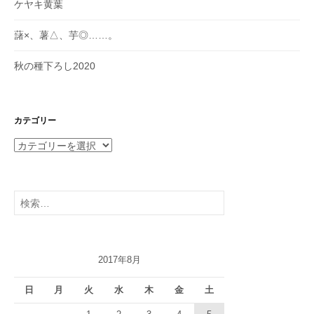
ケヤキ黄葉
藷×、薯△、芋◎……。
秋の種下ろし2020
カテゴリー
カ
テ
ゴ
リ
検
ー
索:
2017年8月
日
月
火
水
木
金
土