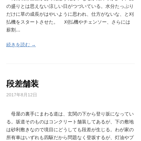
の盛りとは思えない涼しい日がつづいている。水分たっぷり
だけに草の成長がはやいように思われ、仕方がないな、と刈
払機をスタートさせた。 刈払機やチェンソー、さらには
薪割…
続きを読む →
段差舗装
2017年8月12日
母屋の裏手にまわる道は、玄関の下から登り坂になってい
る。坂道そのものはコンクリート舗装してあるが、下の敷地
は砂利敷きなので境目にどうしても段差が生じる。わが家の
所有車はいずれも四駆だから問題なく登坂するが、灯油やプ