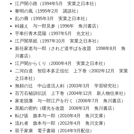
江戸闇小路（1994年5月 実業之日本社）
黎明の風（1995年2月 講談社）
乱の裔（1995年3月 実業之日本社）
峠越え 与一郎見参（1996年 角川書店）
芋奉行青木昆陽（1997年5月 光文社）
江戸闇草紙（1997年10月 実業之日本社）
新任家老与一郎（されど道半ばを改題 1998年8月 角
川書店）
江戸闇からくり（2000年4月 実業之日本社）
二河白道 智臣本多正信伝 上下巻（2002年12月 実業
之日本社）
無頼の辻 中山道活人剣（2003年3月 学習研究社）
百万石秘訓伝説 上下巻（2004年12月 新人物往来社）
家老脱藩 与一郎江戸を行く（2006年7月 角川書店）
黒船の密約（曙光を改題 2008年3月 角川書店）
転び坂 旗本与一郎（2010年4月 角川文庫）
流れ者 旗本与一郎（2012年4月 角川文庫）
双子家康 電子書籍（2014年9月配信）