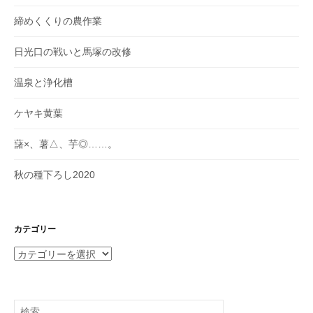
締めくくりの農作業
日光口の戦いと馬塚の改修
温泉と浄化槽
ケヤキ黄葉
藷×、薯△、芋◎……。
秋の種下ろし2020
カテゴリー
カ
テ
ゴ
リ
検