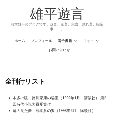
コ
雄平遊言
ン
テ
ン
羽太雄平のブログです。遊言、空言、寓言、戯れ言、絵空
ツ
事……。
へ
ホーム
プロフィール
電子書籍
フォト
ス
キ
お問い合わせ
ッ
プ
全刊行リスト
本多の狐 徳川家康の秘宝（1992年1月 講談社） 第2
回時代小説大賞受賞作
竜の見た夢 続本多の狐（1993年6月 講談社）