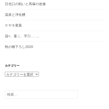
日光口の戦いと馬塚の改修
温泉と浄化槽
ケヤキ黄葉
藷×、薯△、芋◎……。
秋の種下ろし2020
カテゴリー
カ
テ
ゴ
リ
検
ー
索: