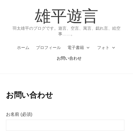
コ
雄平遊言
ン
テ
ン
羽太雄平のブログです。遊言、空言、寓言、戯れ言、絵空
ツ
事……。
へ
ホーム
プロフィール
電子書籍
フォト
ス
キ
お問い合わせ
ッ
プ
お問い合わせ
お名前 (必須)